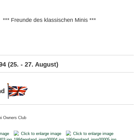
*** Freunde des klassischen Minis ***
4 (25. - 27. August)
and
ni Owners Club